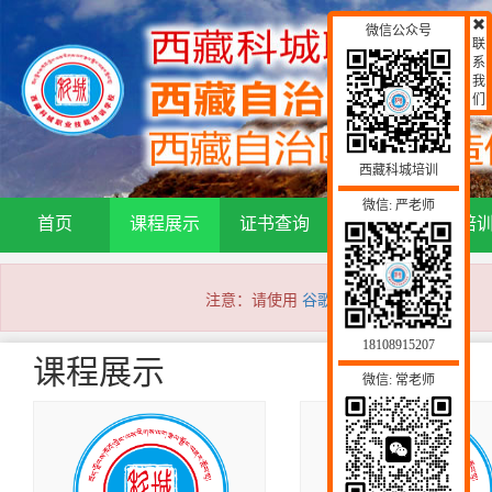
微信公众号
联
系
我
们
西藏科城培训
微信: 严老师
首页
课程展示
证书查询
通知公告
培
注意：请使用
谷歌浏览器
访问本网站！
18108915207
课程展示
微信: 常老师