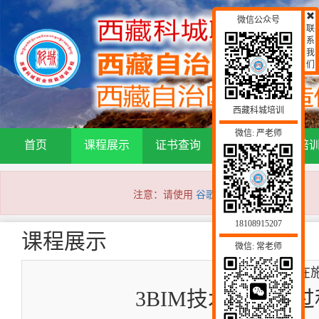
微信公众号
联
系
我
们
西藏科城培训
微信: 严老师
首页
课程展示
证书查询
通知公告
培
注意：请使用
谷歌浏览器
访问本网站！
18108915207
课程展示
微信: 常老师
BIM技术
3BIM技术在施工