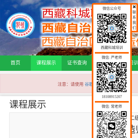
微信公众号
联
系
我
们
西藏科城培训
微信: 严老师
首页
课程展示
证书查询
通知公告
培
注意：请使用
谷歌浏览器
访问本网站！
18108915207
课程展示
微信: 常老师
二
二级建造