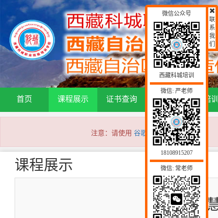
微信公众号
联
系
我
们
西藏科城培训
微信: 严老师
首页
课程展示
证书查询
通知公告
培
注意：请使用
谷歌浏览器
访问本网站！
18108915207
课程展示
微信: 常老师
智