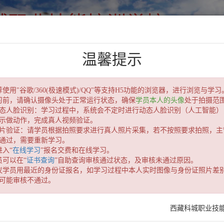
温馨提示
使用"谷歌/360(极速模式)/QQ"等支持H5功能的浏览器，进行浏览与学习
习前，请确认摄像头处于正常运行状态，确保
学员本人的头像
处于拍摄范
询
通知公告
培训指南
关于我们
西藏八大员安全
态人脸识别：学习过程中，系统会不定时进行动态人脸识别（人工智能）
示做动作，完成真人视频验证。
片验证：请学员根据拍照要求进行真人照片采集，若不按照要求拍照，主
【点击这里
立即下载
(32位版)
谷歌浏览器
访问本网站！
通过，需要重新学习。
进入“
在线学习
”报名交费和在线学习。
员可以在“
证书查询
”自助查询审核通过状态，及审核未通过原因。
议学员用最近的身份证报名，如学习过程中本人实时图像与身份证照片差
登录报名
缴纳学费
学
可能审核不通过。
关于开展西
西藏科城职业技