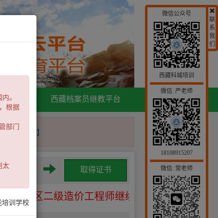
微信公众号
联
系
我
们
西藏科城培训
。
微信: 严老师
围内。
员继教平台
西藏档案员继教平台
，根据
管部门
】
【64位版】
18108915207
别太
微信: 常老师
习课程
取得证书
藏自治区二级造价工程师继续教育有关事宜的通知
能培训学校