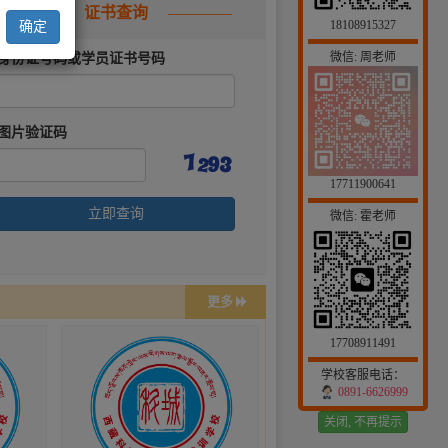
————
证书查询
————
18108915327
确定
微信: 周老师
身份证号码或学员证书号码
图片验证码
17711900641
立即查询
微信: 霍老师
更多
17708911491
学校客服电话：
0891-6626999
关闭, 不再提示