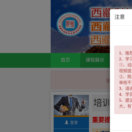
注意
1
、推荐
2
、学
首页
课程展示
证书查
①、动
视频提
②、照
注意：请使用
审核不
3
、请
4
、学
培训流程
5
、建
大，有
重要提醒：
登录