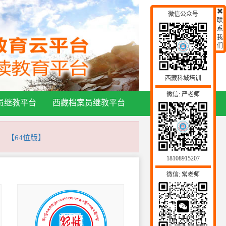
微信公众号
联
系
我
们
西藏科城培训
微信: 严老师
员继教平台
西藏档案员继教平台
】
【64位版】
18108915207
微信: 常老师